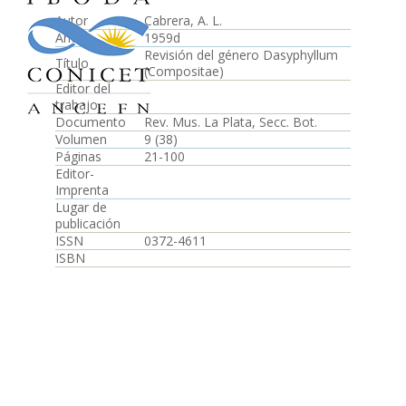
Autor
Cabrera, A. L.
Año
1959d
Revisión del género Dasyphyllum
Título
(Compositae)
Editor del
trabajo
Documento
Rev. Mus. La Plata, Secc. Bot.
Volumen
9 (38)
Páginas
21-100
Editor-
Imprenta
Lugar de
publicación
ISSN
0372-4611
ISBN