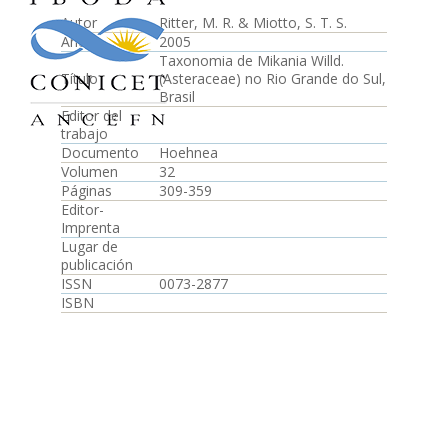
Autor
Ritter, M. R. & Miotto, S. T. S.
Año
2005
Taxonomia de Mikania Willd.
Título
(Asteraceae) no Rio Grande do Sul,
Brasil
Editor del
trabajo
Documento
Hoehnea
Volumen
32
Páginas
309-359
Editor-
Imprenta
Lugar de
publicación
ISSN
0073-2877
ISBN