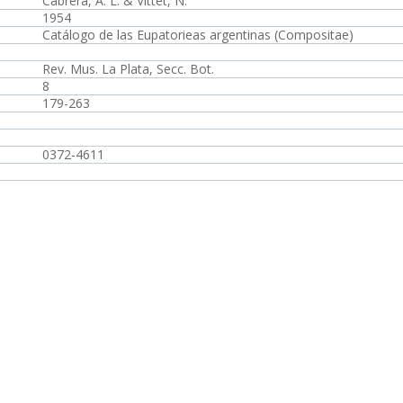
Cabrera, A. L. & Vittet, N.
1954
Catálogo de las Eupatorieas argentinas (Compositae)
Rev. Mus. La Plata, Secc. Bot.
8
179-263
0372-4611