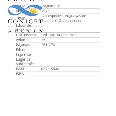
Autor
Izaguirre, P.
Año
1973
Las especies uruguayas de
Título
Bipinnula (Orchidaceae)
Editor del
trabajo
Documento
Bol. Soc. Argent. Bot.
Volumen
15
Páginas
261-276
Editor-
Imprenta
Lugar de
publicación
ISSN
0373-580X
ISBN