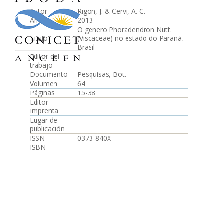
Autor
Rigon, J. & Cervi, A. C.
Año
2013
O genero Phoradendron Nutt.
Título
(Viscaceae) no estado do Paraná,
Brasil
Editor del
trabajo
Documento
Pesquisas, Bot.
Volumen
64
Páginas
15-38
Editor-
Imprenta
Lugar de
publicación
ISSN
0373-840X
ISBN