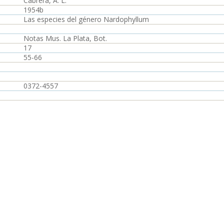
Cabrera, A. L.
1954b
Las especies del género Nardophyllum
Notas Mus. La Plata, Bot.
17
55-66
0372-4557