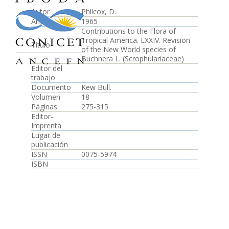
Autor
Philcox, D.
Año
1965
Contributions to the Flora of
Tropical America. LXXIV. Revision
Título
of the New World species of
Buchnera L. (Scrophulariaceae)
Editor del
trabajo
Documento
Kew Bull.
Volumen
18
Páginas
275-315
Editor-
Imprenta
Lugar de
publicación
ISSN
0075-5974
ISBN