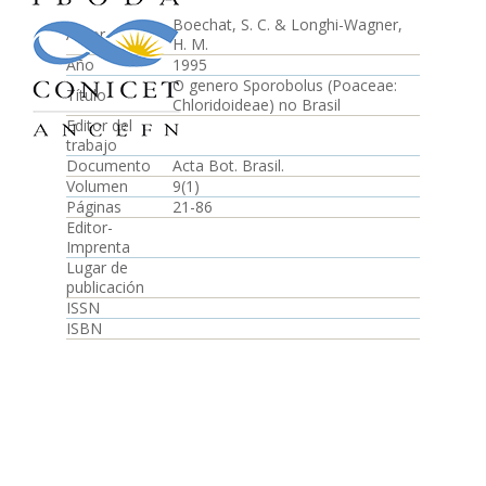
Boechat, S. C. & Longhi-Wagner,
Autor
H. M.
Año
1995
O genero Sporobolus (Poaceae:
Título
Chloridoideae) no Brasil
Editor del
trabajo
Documento
Acta Bot. Brasil.
Volumen
9(1)
Páginas
21-86
Editor-
Imprenta
Lugar de
publicación
ISSN
ISBN