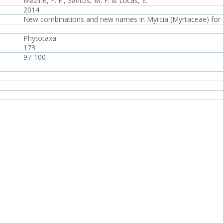
Mazine, F. F., Santos, M. F. & Lucas, E.
2014
New combinations and new names in Myrcia (Myrtaceae) for Fl
Phytotaxa
173
97-100