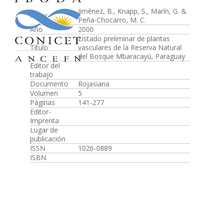
Jiménez, B., Knapp, S., Marín, G. &
Autor
Peña-Chocarro, M. C.
Año
2000
Listado preliminar de plantas
Título
vasculares de la Reserva Natural
del Bosque Mbaracayú, Paraguay
Editor del
trabajo
Documento
Rojasiana
Volumen
5
Páginas
141-277
Editor-
Imprenta
Lugar de
publicación
ISSN
1026-0889
ISBN