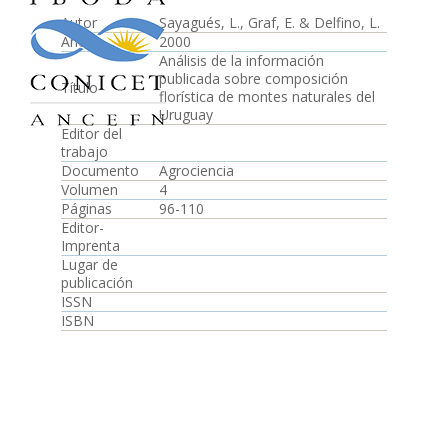
Autor
Sayagués, L., Graf, E. & Delfino, L.
Año
2000
Análisis de la información
publicada sobre composición
Título
florística de montes naturales del
Uruguay
Editor del
trabajo
Documento
Agrociencia
Volumen
4
Páginas
96-110
Editor-
Imprenta
Lugar de
publicación
ISSN
ISBN