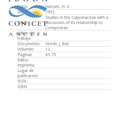
Autor
Hansen, H. V.
Año
1992
Studies in the Calyceraceae with a
Título
discussion of its relationship to
Compositae
Editor del
trabajo
Documento
Nordic J. Bot.
Volumen
12
Páginas
63-75
Editor-
Imprenta
Lugar de
publicación
ISSN
ISBN