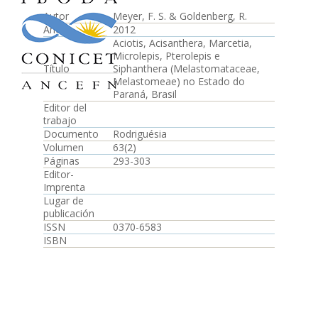
Autor
Meyer, F. S. & Goldenberg, R.
Año
2012
Aciotis, Acisanthera, Marcetia,
Microlepis, Pterolepis e
Título
Siphanthera (Melastomataceae,
Melastomeae) no Estado do
Paraná, Brasil
Editor del
trabajo
Documento
Rodriguésia
Volumen
63(2)
Páginas
293-303
Editor-
Imprenta
Lugar de
publicación
ISSN
0370-6583
ISBN