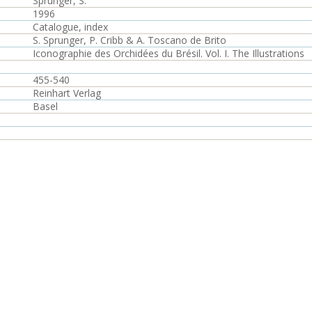
Sprunger, S.
1996
Catalogue, index
S. Sprunger, P. Cribb & A. Toscano de Brito
Iconographie des Orchidées du Brésil. Vol. I. The Illustrations
455-540
Reinhart Verlag
Basel