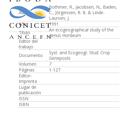
Bothmer, R., Jacobsen, N., Baden,
Autor
C., Jörgensen, R. B. & Linde-
Laursen, J.
Año
1991
An ecogeographical study of the
Título
genus Hordeum
Editor del
trabajo
Syst. and Ecogeogr. Stud. Crop
Documento
Genepools
Volumen
7
Páginas
1-127
Editor-
Imprenta
Lugar de
publicación
ISSN
ISBN