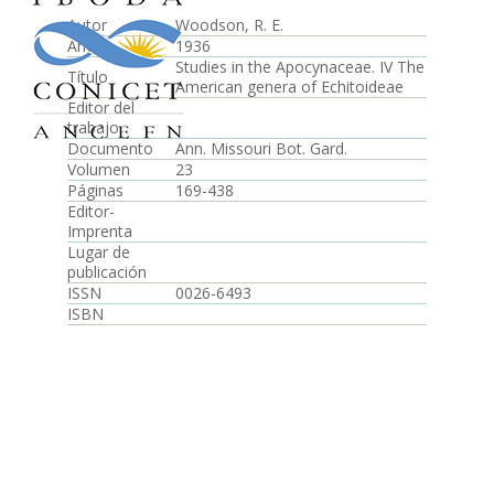
Autor
Woodson, R. E.
Año
1936
Studies in the Apocynaceae. IV The
Título
American genera of Echitoideae
Editor del
trabajo
Documento
Ann. Missouri Bot. Gard.
Volumen
23
Páginas
169-438
Editor-
Imprenta
Lugar de
publicación
ISSN
0026-6493
ISBN