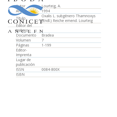
Autor
Lourteig, A.
Año
1994
Oxalis L. subgénero Thamnoxys
Título
(Endl.) Reiche emend. Lourteig
Editor del
trabajo
Documento
Bradea
Volumen
7
Páginas
1-199
Editor-
Imprenta
Lugar de
publicación
ISSN
0084-800X
ISBN