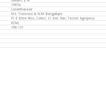
Ulibarri, E. A.
1987a
Loranthaceae
N.S. Troncoso & N.M. Bacigalupo
Fl. Il. Entre Ríos, Colecc. Ci. Inst. Nac. Tecnol. Agropecu.
6(3a)
106-121