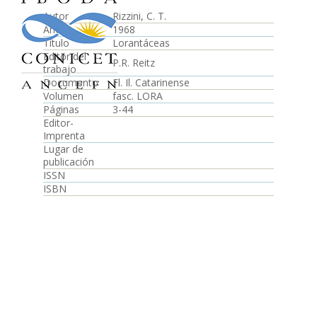
Autor
Rizzini, C. T.
Año
1968
Título
Lorantáceas
Editor del
P.R. Reitz
trabajo
Documento
Fl. Il. Catarinense
Volumen
fasc. LORA
Páginas
3-44
Editor-
Imprenta
Lugar de
publicación
ISSN
ISBN