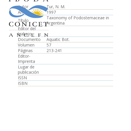
Autor
Tur, N. M.
Año
1997
Taxonomy of Podostemaceae in
Título
Argentina
Editor del
trabajo
Documento
Aquatic Bot.
Volumen
57
Páginas
213-241
Editor-
Imprenta
Lugar de
publicación
ISSN
ISBN