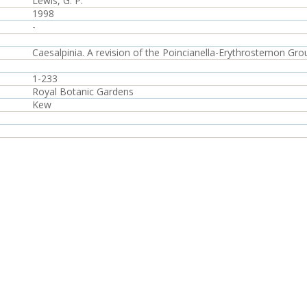
Lewis, G. P.
1998
-
Caesalpinia. A revision of the Poincianella-Erythrostemon Gro
1-233
Royal Botanic Gardens
Kew