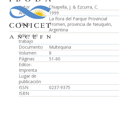
Autor
Chiapella, J. & Ezcurra, C.
Año
1999
La flora del Parque Provincial
Título
Tromen, provincia de Neuquén,
Argentina
Editor del
trabajo
Documento
Multequina
Volumen
8
Páginas
51-60
Editor-
Imprenta
Lugar de
publicación
ISSN
0237-9375
ISBN