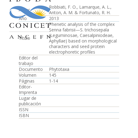
Robbiati, F. O., Lamarque, A. L.,
Autor
Anton, A. M. & Fortunato, R. H.
Año
2013
Phenetic analysis of the complex
Senna fabrisii—S. trichosepala
(Leguminosae, Caesalpiniodeae,
Título
Aphyllae) based on morphological
characters and seed protein
electrophoretic profiles
Editor del
trabajo
Documento
Phytotaxa
Volumen
145
Páginas
1-14
Editor-
Imprenta
Lugar de
publicación
ISSN
ISBN