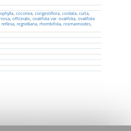
iophylla
,
coccinea
,
congestiflora
,
cordata
,
curta
,
rvosa
,
officinalis
,
ovalifolia var. ovalifolia
,
ovalifolia
,
reflexa
,
regnelliana
,
rhombifolia
,
rosmarinoides
,