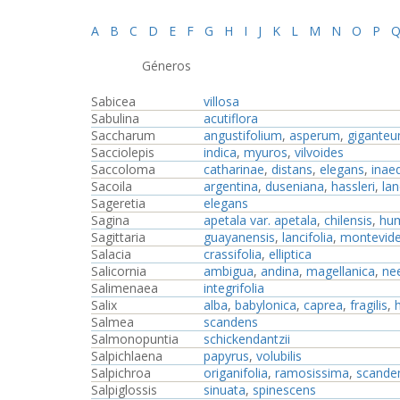
A
B
C
D
E
F
G
H
I
J
K
L
M
N
O
P
Géneros
Sabicea
villosa
Sabulina
acutiflora
Saccharum
angustifolium
,
asperum
,
gigante
Sacciolepis
indica
,
myuros
,
vilvoides
Saccoloma
catharinae
,
distans
,
elegans
,
inae
Sacoila
argentina
,
duseniana
,
hassleri
,
la
Sageretia
elegans
Sagina
apetala var. apetala
,
chilensis
,
hum
Sagittaria
guayanensis
,
lancifolia
,
monteviden
Salacia
crassifolia
,
elliptica
Salicornia
ambigua
,
andina
,
magellanica
,
ne
Salimenaea
integrifolia
Salix
alba
,
babylonica
,
caprea
,
fragilis
,
Salmea
scandens
Salmonopuntia
schickendantzii
Salpichlaena
papyrus
,
volubilis
Salpichroa
origanifolia
,
ramosissima
,
scande
Salpiglossis
sinuata
,
spinescens