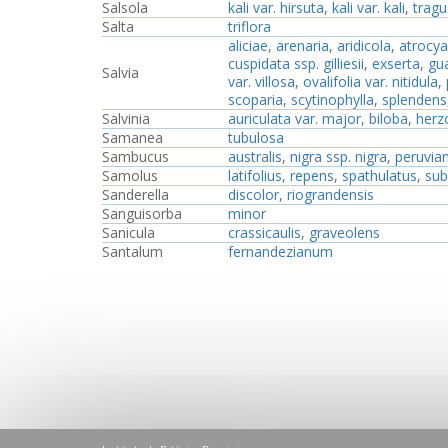
Salsola
kali var. hirsuta
,
kali var. kali
,
tragu
Salta
triflora
aliciae
,
arenaria
,
aridicola
,
atrocy
cuspidata ssp. gilliesii
,
exserta
,
gua
Salvia
var. villosa
,
ovalifolia var. nitidula
,
scoparia
,
scytinophylla
,
splendens
Salvinia
auriculata var. major
,
biloba
,
herzo
Samanea
tubulosa
Sambucus
australis
,
nigra ssp. nigra
,
peruvia
Samolus
latifolius
,
repens
,
spathulatus
,
sub
Sanderella
discolor
,
riograndensis
Sanguisorba
minor
Sanicula
crassicaulis
,
graveolens
Santalum
fernandezianum
Sanvitalia
versicolor
Sapindus
saponaria
Sapium
glandulosum
,
haematospermum
,
Saponaria
officinalis
Saranthe
eichleri
,
leptostachya
,
ustulata
Sarcocornia
perennis
Sarcodraba
andina
,
dusenii
,
karraikensis
,
subt
Sarcoglottis
acaulis
,
alexandri
,
biflora
,
homalo
Sarcomphalus
joazeiro
,
mistol
Sarcotoxicum
salicifolium