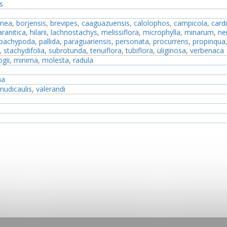
s
anea
,
borjensis
,
brevipes
,
caaguazuensis
,
calolophos
,
campicola
,
card
ranitica
,
hilarii
,
lachnostachys
,
melissiflora
,
microphylla
,
minarum
,
ne
pachypoda
,
pallida
,
paraguariensis
,
personata
,
procurrens
,
propinqua
,
stachydifolia
,
subrotunda
,
tenuiflora
,
tubiflora
,
uliginosa
,
verbenaca
gii
,
minima
,
molesta
,
radula
na
nudicaulis
,
valerandi
obovatum
erranea
gastra
,
tirolensis
,
uliginosa
,
umbrosa
,
ventricosa