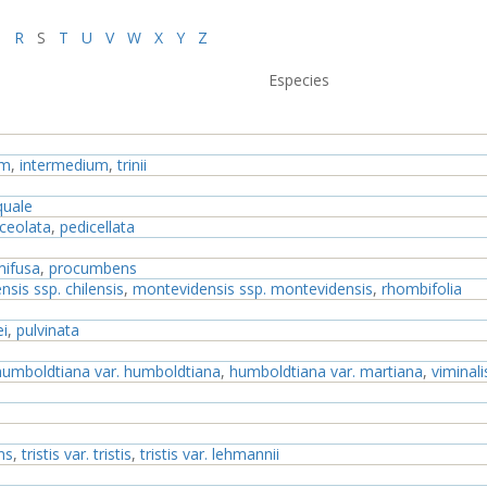
Q
R
S
T
U
V
W
X
Y
Z
Especies
um
,
intermedium
,
trinii
quale
nceolata
,
pedicellata
ifusa
,
procumbens
sis ssp. chilensis
,
montevidensis ssp. montevidensis
,
rhombifolia
ei
,
pulvinata
humboldtiana var. humboldtiana
,
humboldtiana var. martiana
,
viminali
ns
,
tristis var. tristis
,
tristis var. lehmannii