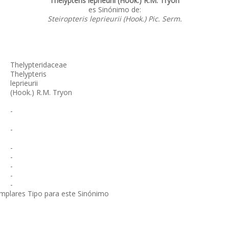
Thelypteris leprieurii (Hook.) R.M. Tryon
es Sinónimo de:
Steiropteris leprieurii (Hook.) Pic. Serm.
Thelypteridaceae
Thelypteris
leprieurii
(Hook.) R.M. Tryon
-
-
-
-
-
-
-
emplares Tipo para este Sinónimo