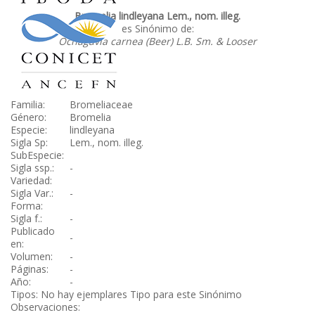
Bromelia lindleyana Lem., nom. illeg.
es Sinónimo de:
Ochagavia carnea (Beer) L.B. Sm. & Looser
Familia:
Bromeliaceae
Género:
Bromelia
Especie:
lindleyana
Sigla Sp:
Lem., nom. illeg.
SubEspecie:
Sigla ssp.:
-
Variedad:
Sigla Var.:
-
Forma:
Sigla f.:
-
Publicado
-
en:
Volumen:
-
Páginas:
-
Año:
-
Tipos: No hay ejemplares Tipo para este Sinónimo
Observaciones: