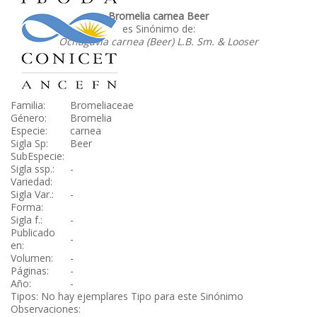
Bromelia carnea Beer
es Sinónimo de:
Ochagavia carnea (Beer) L.B. Sm. & Looser
Familia:
Bromeliaceae
Género:
Bromelia
Especie:
carnea
Sigla Sp:
Beer
SubEspecie:
Sigla ssp.:
-
Variedad:
Sigla Var.:
-
Forma:
Sigla f.:
-
Publicado
-
en:
Volumen:
-
Páginas:
-
Año:
-
Tipos: No hay ejemplares Tipo para este Sinónimo
Observaciones: