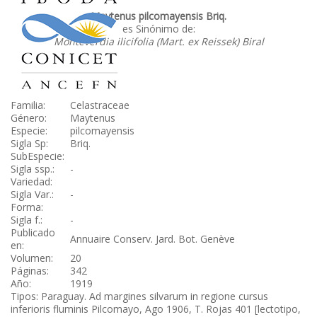
Maytenus pilcomayensis Briq.
es Sinónimo de:
Monteverdia ilicifolia (Mart. ex Reissek) Biral
Familia:
Celastraceae
Género:
Maytenus
Especie:
pilcomayensis
Sigla Sp:
Briq.
SubEspecie:
Sigla ssp.:
-
Variedad:
Sigla Var.:
-
Forma:
Sigla f.:
-
Publicado
Annuaire Conserv. Jard. Bot. Genève
en:
Volumen:
20
Páginas:
342
Año:
1919
Tipos: Paraguay. Ad margines silvarum in regione cursus
inferioris fluminis Pilcomayo, Ago 1906, T. Rojas 401 [lectotipo,