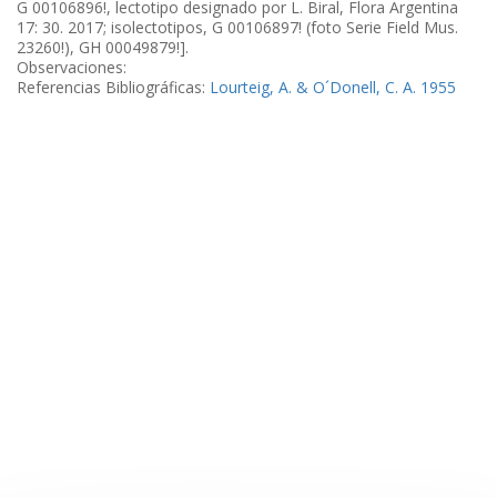
G 00106896!, lectotipo designado por L. Biral, Flora Argentina
17: 30. 2017; isolectotipos, G 00106897! (foto Serie Field Mus.
23260!), GH 00049879!].
Observaciones:
Referencias Bibliográficas:
Lourteig, A. & O´Donell, C. A. 1955