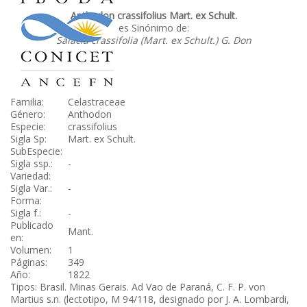
Anthodon crassifolius Mart. ex Schult.
es Sinónimo de:
Salacia crassifolia (Mart. ex Schult.) G. Don
Familia:
Celastraceae
Género:
Anthodon
Especie:
crassifolius
Sigla Sp:
Mart. ex Schult.
SubEspecie:
Sigla ssp.:
-
Variedad:
Sigla Var.:
-
Forma:
Sigla f.:
-
Publicado
Mant.
en:
Volumen:
1
Páginas:
349
Año:
1822
Tipos: Brasil. Minas Gerais. Ad Vao de Paraná, C. F. P. von
Martius s.n. (lectotipo, M 94/118, designado por J. A. Lombardi,