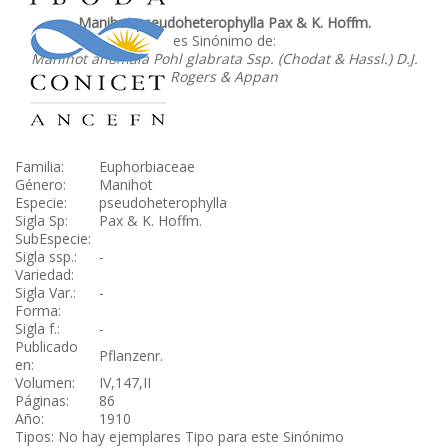
Manihot pseudoheterophylla Pax & K. Hoffm.
es Sinónimo de:
Manihot anomala Pohl glabrata Ssp. (Chodat & Hassl.) D.J.
Rogers & Appan
Familia:
Euphorbiaceae
Género:
Manihot
Especie:
pseudoheterophylla
Sigla Sp:
Pax & K. Hoffm.
SubEspecie:
Sigla ssp.:
-
Variedad:
Sigla Var.:
-
Forma:
Sigla f.:
-
Publicado
Pflanzenr.
en:
Volumen:
IV,147,II
Páginas:
86
Año:
1910
Tipos: No hay ejemplares Tipo para este Sinónimo