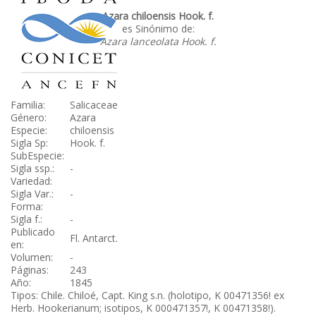
Azara chiloensis Hook. f.
es Sinónimo de:
Azara lanceolata Hook. f.
Familia:
Salicaceae
Género:
Azara
Especie:
chiloensis
Sigla Sp:
Hook. f.
SubEspecie:
Sigla ssp.:
-
Variedad:
Sigla Var.:
-
Forma:
Sigla f.:
-
Publicado
Fl. Antarct.
en:
Volumen:
-
Páginas:
243
Año:
1845
Tipos: Chile. Chiloé, Capt. King s.n. (holotipo, K 00471356! ex
Herb. Hookerianum; isotipos, K 000471357!, K 00471358!).