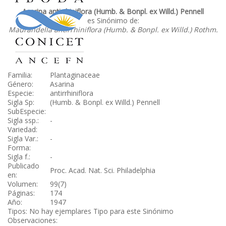
Asarina antirrhiniflora (Humb. & Bonpl. ex Willd.) Pennell
es Sinónimo de:
Maurandella antirrhiniflora (Humb. & Bonpl. ex Willd.) Rothm.
Familia:
Plantaginaceae
Género:
Asarina
Especie:
antirrhiniflora
Sigla Sp:
(Humb. & Bonpl. ex Willd.) Pennell
SubEspecie:
Sigla ssp.:
-
Variedad:
Sigla Var.:
-
Forma:
Sigla f.:
-
Publicado
Proc. Acad. Nat. Sci. Philadelphia
en:
Volumen:
99(7)
Páginas:
174
Año:
1947
Tipos: No hay ejemplares Tipo para este Sinónimo
Observaciones: