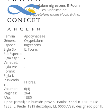
Oxypetalum nigrescens E. Fourn.
es Sinónimo de:
Oxypetalum molle Hook. & Arn.
Familia:
Apocynaceae
Género:
Oxypetalum
Especie:
nigrescens
Sigla Sp:
E. Fourn.
SubEspecie:
Sigla ssp.:
-
Variedad:
Sigla Var.:
-
Forma:
Sigla f.:
-
Publicado
Fl. bras.
en:
Volumen:
6(4)
Páginas:
264
Año:
1885
Tipos: [Brasil] "In humidis prov. S. Paulo: Riedel n. 1819." Dic
1833, L. Riedel 1819 (lectotipo, LE 00007789!, designado por H.