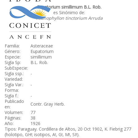
Eupatorium simillimum B.L. Rob.
es Sinónimo de:
Koanophyllon tinctorium Arruda
Familia:
Asteraceae
Género:
Eupatorium
Especie:
simillimum
Sigla Sp:
B.L. Rob.
SubEspecie:
Sigla ssp.:
-
Variedad:
Sigla Var.:
-
Forma:
Sigla f.:
-
Publicado
Contr. Gray Herb.
en:
Volumen:
77
Páginas:
38
Año:
1926
Tipos: Paraguay. Cordillera de Altos, 20 Oct 1902, K. Fiebrig 277
(holotipo, GH!; isotipos, A!, G!, M!, SI!).