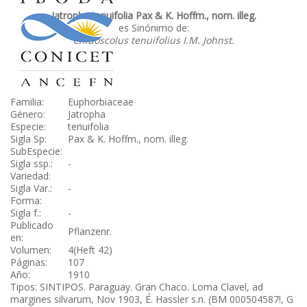
Jatropha tenuifolia Pax & K. Hoffm., nom. illeg.
es Sinónimo de:
Cnidoscolus tenuifolius I.M. Johnst.
Familia:
Euphorbiaceae
Género:
Jatropha
Especie:
tenuifolia
Sigla Sp:
Pax & K. Hoffm., nom. illeg.
SubEspecie:
Sigla ssp.:
-
Variedad:
Sigla Var.:
-
Forma:
Sigla f.:
-
Publicado
Pflanzenr.
en:
Volumen:
4(Heft 42)
Páginas:
107
Año:
1910
Tipos: SINTIPOS. Paraguay. Gran Chaco. Loma Clavel, ad
margines silvarum, Nov 1903, É. Hassler s.n. (BM 000504587!, G