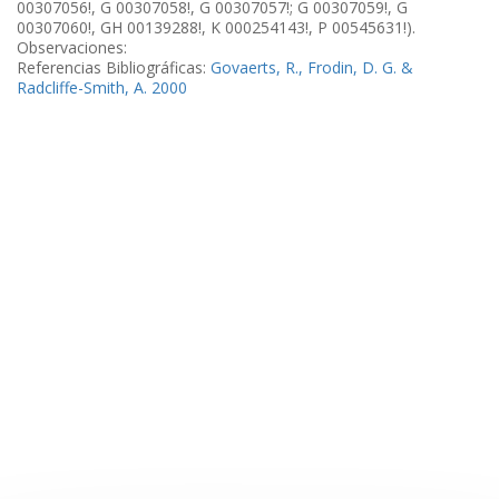
00307056!, G 00307058!, G 00307057!; G 00307059!, G
00307060!, GH 00139288!, K 000254143!, P 00545631!).
Observaciones:
Referencias Bibliográficas:
Govaerts, R., Frodin, D. G. &
Radcliffe-Smith, A. 2000