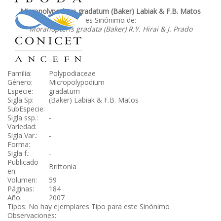
Micropolypodium gradatum (Baker) Labiak & F.B. Matos
es Sinónimo de:
Moranopteris gradata (Baker) R.Y. Hirai & J. Prado
Familia:
Polypodiaceae
Género:
Micropolypodium
Especie:
gradatum
Sigla Sp:
(Baker) Labiak & F.B. Matos
SubEspecie:
Sigla ssp.:
-
Variedad:
Sigla Var.:
-
Forma:
Sigla f.:
-
Publicado
Brittonia
en:
Volumen:
59
Páginas:
184
Año:
2007
Tipos: No hay ejemplares Tipo para este Sinónimo
Observaciones: