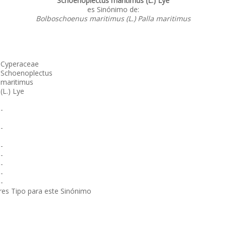
Schoenoplectus maritimus (L.) Lye
es Sinónimo de:
Bolboschoenus maritimus (L.) Palla maritimus
Cyperaceae
Schoenoplectus
maritimus
(L.) Lye
-
-
-
-
-
-
-
res Tipo para este Sinónimo