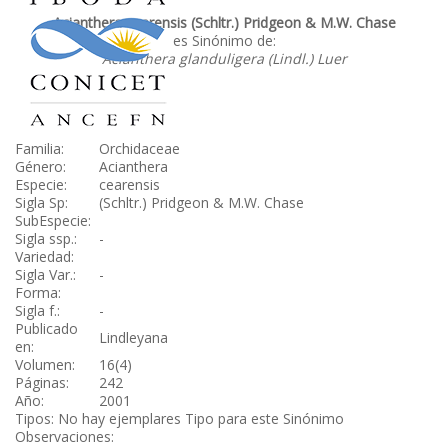
Acianthera cearensis (Schltr.) Pridgeon & M.W. Chase
es Sinónimo de:
Acianthera glanduligera (Lindl.) Luer
Familia:
Orchidaceae
Género:
Acianthera
Especie:
cearensis
Sigla Sp:
(Schltr.) Pridgeon & M.W. Chase
SubEspecie:
Sigla ssp.:
-
Variedad:
Sigla Var.:
-
Forma:
Sigla f.:
-
Publicado
Lindleyana
en:
Volumen:
16(4)
Páginas:
242
Año:
2001
Tipos: No hay ejemplares Tipo para este Sinónimo
Observaciones: