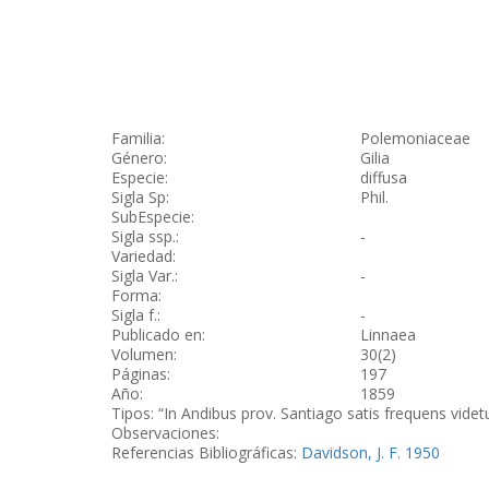
Familia:
Polemoniaceae
Género:
Gilia
Especie:
diffusa
Sigla Sp:
Phil.
SubEspecie:
Sigla ssp.:
-
Variedad:
Sigla Var.:
-
Forma:
Sigla f.:
-
Publicado en:
Linnaea
Volumen:
30(2)
Páginas:
197
Año:
1859
Tipos: “In Andibus prov. Santiago satis frequens videt
Observaciones:
Referencias Bibliográficas:
Davidson, J. F. 1950