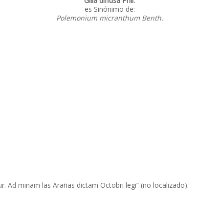
Gilia diffusa Phil.
es Sinónimo de:
Polemonium micranthum Benth.
ur. Ad minam las Arañas dictam Octobri legi” (no localizado).