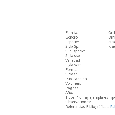
Familia:
Orc
Género:
Orn
Especie:
dus
Sigla Sp:
Krae
SubEspecie:
Sigla ssp.:
-
Variedad:
Sigla Var.:
-
Forma:
Sigla f.:
-
Publicado en:
-
Volumen:
-
Páginas:
-
Año:
-
Tipos: No hay ejemplares Tip
Observaciones:
Referencias Bibliográficas:
Pab