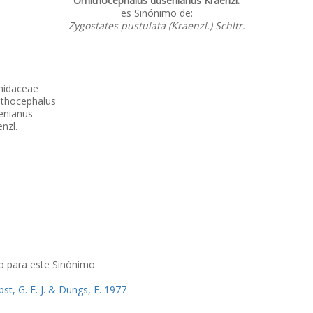
Ornithocephalus dusenianus Kraenzl.
es Sinónimo de:
Zygostates pustulata (Kraenzl.) Schltr.
hidaceae
ithocephalus
enianus
nzl.
o para este Sinónimo
st, G. F. J. & Dungs, F. 1977