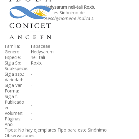
Hedysarum neli-tali Roxb.
es Sinónimo de:
Aeschynomene indica L.
Familia:
Fabaceae
Género:
Hedysarum
Especie:
neli-tali
Sigla Sp:
Roxb.
SubEspecie:
Sigla ssp.:
-
Variedad:
Sigla Var.:
-
Forma:
Sigla f.:
-
Publicado
-
en:
Volumen:
-
Páginas:
-
Año:
-
Tipos: No hay ejemplares Tipo para este Sinónimo
Observaciones: