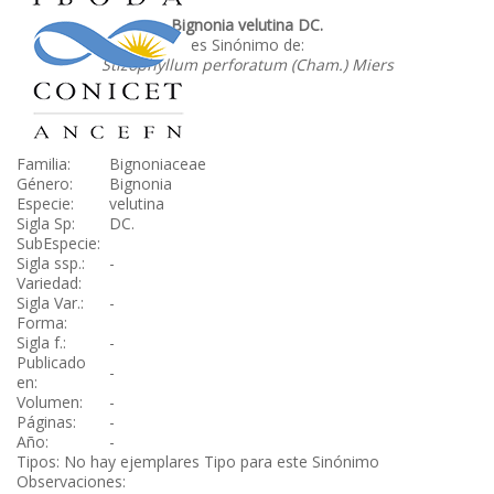
Bignonia velutina DC.
es Sinónimo de:
Stizophyllum perforatum (Cham.) Miers
Familia:
Bignoniaceae
Género:
Bignonia
Especie:
velutina
Sigla Sp:
DC.
SubEspecie:
Sigla ssp.:
-
Variedad:
Sigla Var.:
-
Forma:
Sigla f.:
-
Publicado
-
en:
Volumen:
-
Páginas:
-
Año:
-
Tipos: No hay ejemplares Tipo para este Sinónimo
Observaciones: