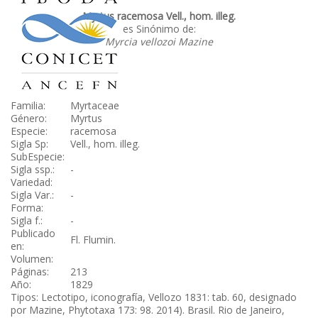
Myrtus racemosa Vell., hom. illeg.
es Sinónimo de:
Myrcia vellozoi Mazine
Familia:
Myrtaceae
Género:
Myrtus
Especie:
racemosa
Sigla Sp:
Vell., hom. illeg.
SubEspecie:
Sigla ssp.:
-
Variedad:
Sigla Var.:
-
Forma:
Sigla f.:
-
Publicado
Fl. Flumin.
en:
Volumen:
Páginas:
213
Año:
1829
Tipos: Lectotipo, iconografía, Vellozo 1831: tab. 60, designado
por Mazine, Phytotaxa 173: 98. 2014). Brasil. Rio de Janeiro,