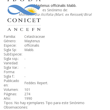
Maytenus officinalis Mabb.
es Sinónimo de:
Monteverdia ilicifolia (Mart. ex Reissek) Biral
Familia:
Celastraceae
Género:
Maytenus
Especie:
officinalis
Sigla Sp:
Mabb.
SubEspecie:
Sigla ssp.:
-
Variedad:
Sigla Var.:
-
Forma:
Sigla f.:
-
Publicado
Feddes Repert.
en:
Volumen:
101
Páginas:
274
Año:
1990
Tipos: No hay ejemplares Tipo para este Sinónimo
Observaciones: