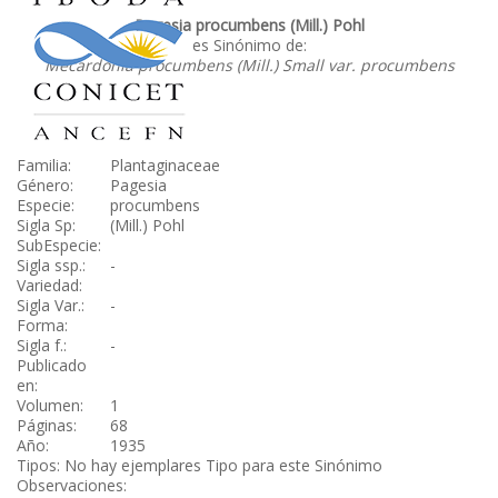
Pagesia procumbens (Mill.) Pohl
es Sinónimo de:
Mecardonia procumbens (Mill.) Small var. procumbens
Familia:
Plantaginaceae
Género:
Pagesia
Especie:
procumbens
Sigla Sp:
(Mill.) Pohl
SubEspecie:
Sigla ssp.:
-
Variedad:
Sigla Var.:
-
Forma:
Sigla f.:
-
Publicado
en:
Volumen:
1
Páginas:
68
Año:
1935
Tipos: No hay ejemplares Tipo para este Sinónimo
Observaciones: