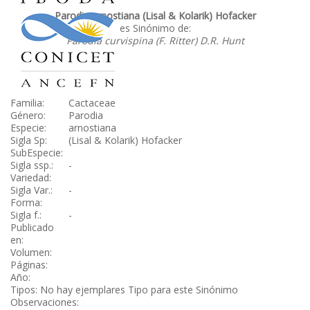
Parodia arnostiana (Lisal & Kolarik) Hofacker
es Sinónimo de:
Parodia curvispina (F. Ritter) D.R. Hunt
Familia:
Cactaceae
Género:
Parodia
Especie:
arnostiana
Sigla Sp:
(Lisal & Kolarik) Hofacker
SubEspecie:
Sigla ssp.:
-
Variedad:
Sigla Var.:
-
Forma:
Sigla f.:
-
Publicado
en:
Volumen:
Páginas:
Año:
Tipos: No hay ejemplares Tipo para este Sinónimo
Observaciones: