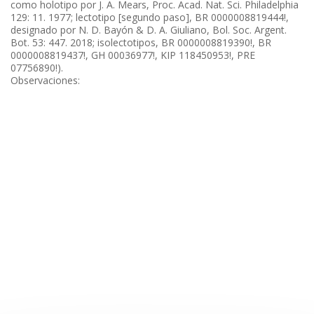
como holotipo por J. A. Mears, Proc. Acad. Nat. Sci. Philadelphia
129: 11. 1977; lectotipo [segundo paso], BR 0000008819444!,
designado por N. D. Bayón & D. A. Giuliano, Bol. Soc. Argent.
Bot. 53: 447. 2018; isolectotipos, BR 0000008819390!, BR
0000008819437!, GH 00036977!, KIP 118450953!, PRE
07756890!).
Observaciones: