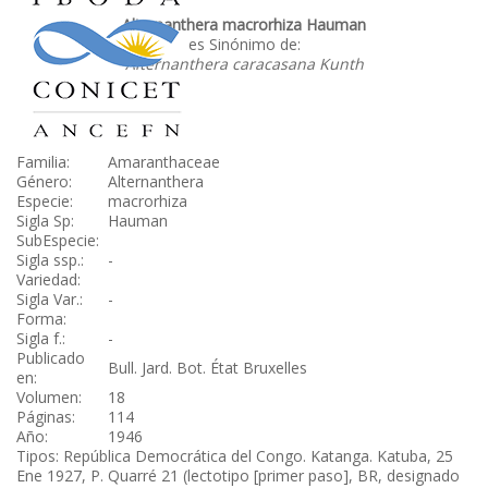
Alternanthera macrorhiza Hauman
es Sinónimo de:
Alternanthera caracasana Kunth
Familia:
Amaranthaceae
Género:
Alternanthera
Especie:
macrorhiza
Sigla Sp:
Hauman
SubEspecie:
Sigla ssp.:
-
Variedad:
Sigla Var.:
-
Forma:
Sigla f.:
-
Publicado
Bull. Jard. Bot. État Bruxelles
en:
Volumen:
18
Páginas:
114
Año:
1946
Tipos: República Democrática del Congo. Katanga. Katuba, 25
Ene 1927, P. Quarré 21 (lectotipo [primer paso], BR, designado