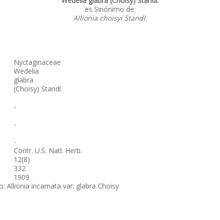
Wedelia glabra (Choisy) Standl.
es Sinónimo de:
Allionia choisyi Standl.
Nyctaginaceae
Wedelia
glabra
(Choisy) Standl.
-
-
-
Contr. U.S. Natl. Herb.
12(8)
332
1909
 Allionia incarnata var. glabra Choisy