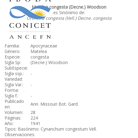
Matelea congesta (Decne.) Woodson
es Sinónimo de:
Orthosia congesta (Vell.) Decne. congesta
Familia:
Apocynaceae
Género:
Matelea
Especie:
congesta
Sigla Sp:
(Decne.) Woodson
SubEspecie:
Sigla ssp.:
-
Variedad:
Sigla Var.:
-
Forma:
Sigla f.:
-
Publicado
Ann. Missouri Bot. Gard.
en:
Volumen:
28
Páginas:
224
Año:
1941
Tipos: Basónimo: Cynanchum congestum Vell.
Observaciones: