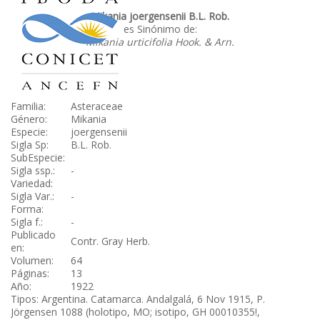
Mikania joergensenii B.L. Rob.
es Sinónimo de:
Mikania urticifolia Hook. & Arn.
Familia:
Asteraceae
Género:
Mikania
Especie:
joergensenii
Sigla Sp:
B.L. Rob.
SubEspecie:
Sigla ssp.:
-
Variedad:
Sigla Var.:
-
Forma:
Sigla f.:
-
Publicado
Contr. Gray Herb.
en:
Volumen:
64
Páginas:
13
Año:
1922
Tipos: Argentina. Catamarca. Andalgalá, 6 Nov 1915, P.
Jörgensen 1088 (holotipo, MO; isotipo, GH 00010355!,